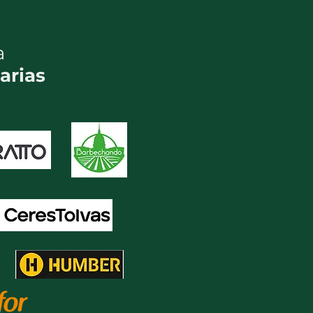
a
arias